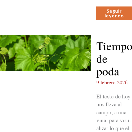
Seguir
leyen­do
Tiemp
de
poda
9 febrero 2026
El tex­to de hoy
nos lle­va al
cam­po, a una
viña, para visu­
alizar lo que el