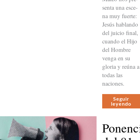
sen­ta una esce­
na muy fuerte:
Jesús hablan­do
del juicio final,
cuan­do el Hijo
del Hom­bre
ven­ga en su
glo­ria y reú­na a
todas las
naciones.
Seguir
leyen­do
Ponenc