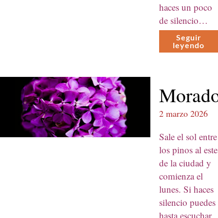
haces un poco
de silen­cio…
Seguir
leyen­do
Morad
2 marzo 2026
Sale el sol entre
los pinos al este
de la ciu­dad y
comien­za el
lunes. Si haces
silen­cio puedes
has­ta escuchar