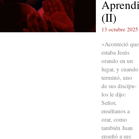
Aprendi
(II)
13 octubre 2025
«Acon­te­ció que
esta­ba Jesús
oran­do en un
lugar, y cuan­do
ter­minó, uno
de sus dis­cípu­
los le dijo:
Señor,
enséñanos a
orar, como
tam­bién Juan
enseñó a sus