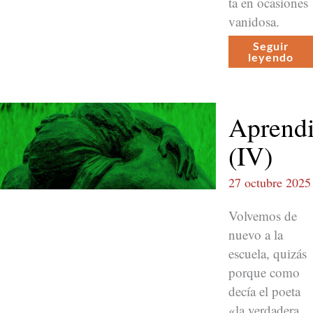
ta en oca­siones
vanidosa.
Seguir
leyen­do
Aprendi
(IV)
27 octubre 2025
Volve­mos de
nue­vo a la
escuela, quizás
porque como
decía el poeta
«la ver­dadera