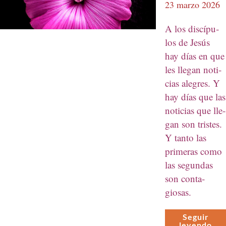
23 marzo 2026
A los dis­cípu­
los de Jesús
hay días en que
les lle­gan noti­
cias ale­gres. Y
hay días que las
noti­cias que lle­
gan son tristes.
Y tan­to las
primeras como
las segun­das
son con­ta­
giosas.
Seguir
leyen­do