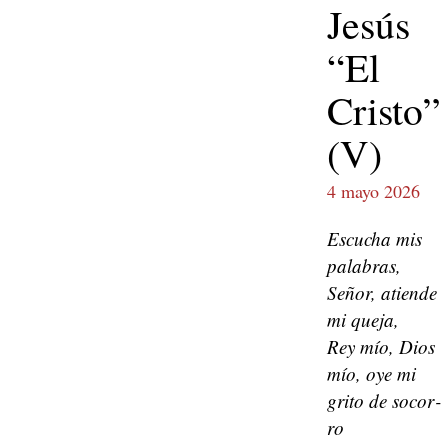
Jesús
“El
Cristo”
(V)
4 mayo 2026
Escucha mis
pal­abras,
Señor, atiende
mi que­ja,
Rey mío, Dios
mío, oye mi
gri­to de socor­
ro