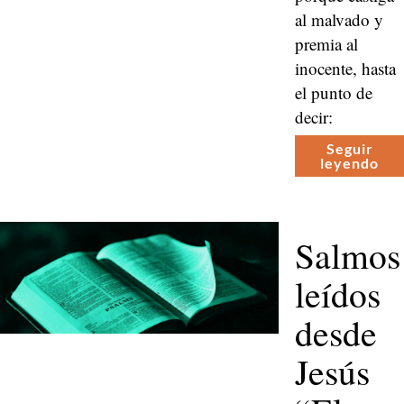
al mal­va­do y
pre­mia al
inocente, has­ta
el pun­to de
decir:
Seguir
leyen­do
Salmos
leídos
desde
Jesús