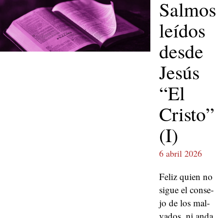
Salmos
leídos
desde
Jesús
“El
Cristo”
(I)
6 abril 2026
Feliz quien no
sigue el con­se­
jo de los mal­
va­dos, ni anda