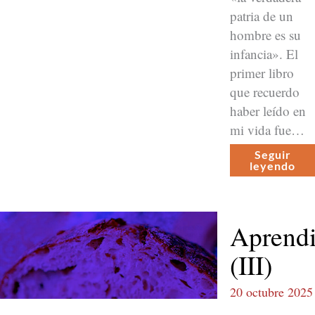
patria de un
hom­bre es su
infan­cia». El
primer libro
que recuer­do
haber leí­do en
mi vida fue…
Seguir
leyen­do
Aprendi
(III)
20 octubre 2025