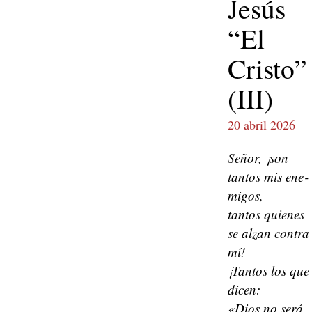
Jesús
“El
Cristo”
(III)
20 abril 2026
Señor, ¡son
tan­tos mis ene­
mi­gos,
tan­tos quienes
se alzan con­tra
mí!
¡Tan­tos los que
dicen:
«Dios no será