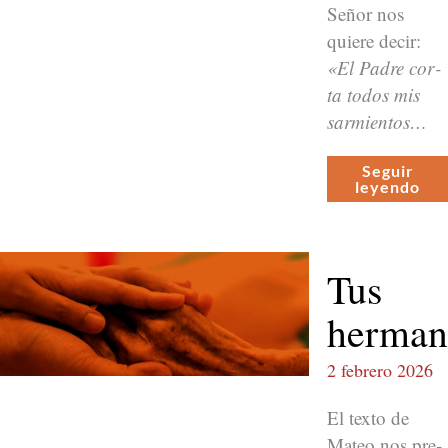
Señor nos
quiere decir:
«El Padre cor­
ta todos mis
sarmien­tos…
Seguir
leyen­do
Tus
herman
2 febrero 2026
El tex­to de
Mateo nos pre­