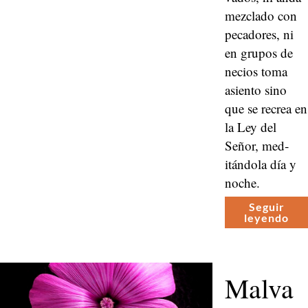
mez­cla­do con
pecadores, ni
en gru­pos de
necios toma
asien­to sino
que se recrea en
la Ley del
Señor, med­
itán­dola día y
noche.
Seguir
leyen­do
Malva