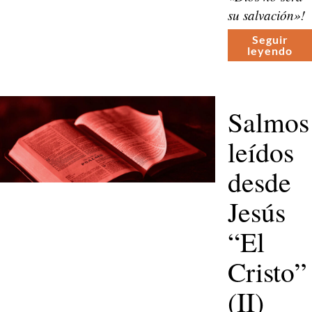
su sal­vación»!
Seguir
leyen­do
Salmos
leídos
desde
Jesús
“El
Cristo”
(II)