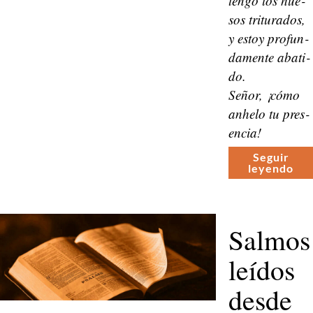
ten­go los hue­
sos trit­u­ra­dos,
y estoy pro­fun­
da­mente abati­
do.
Señor, ¡cómo
anh­elo tu pres­
en­cia!
Seguir
leyen­do
Salmos
leídos
desde