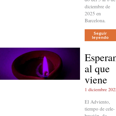
diciem­bre de
2025 en
Barcelona.
Seguir
leyen­do
Espera
al que
viene
1 diciembre 202
El Advien­to,
tiem­po de cel­e­
bración, de