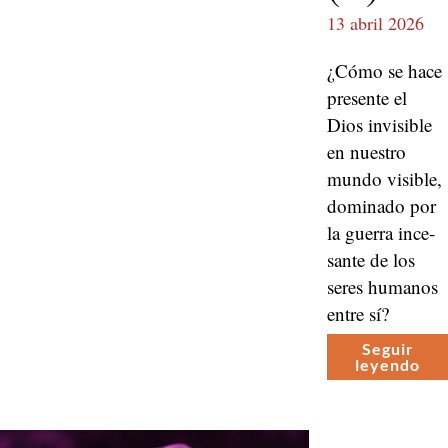
13 abril 2026
¿Cómo se hace
pre­sente el
Dios invis­i­ble
en nue­stro
mun­do vis­i­ble,
dom­i­na­do por
la guer­ra ince­
sante de los
seres humanos
entre sí?
Seguir
leyen­do