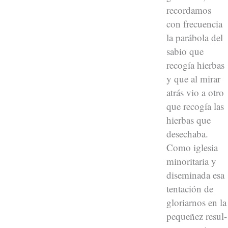
recor­damos
con fre­cuen­cia
la parábo­la del
sabio que
recogía hier­bas
y que al mirar
atrás vio a otro
que recogía las
hier­bas que
desech­a­ba.
Como igle­sia
minori­taria y
dis­em­i­na­da esa
tentación de
glo­ri­arnos en la
pequeñez resul­