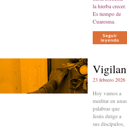
la hier­ba cre­cer.
Es tiem­po de
Cuares­ma.
Seguir
leyen­do
Vigila
23 febrero 2026
Hoy vamos a
med­i­tar en unas
pal­abras que
Jesús dirige a
sus dis­cípu­los,