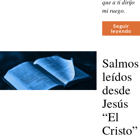
que a ti diri­jo
mi ruego.
Seguir
leyen­do
Salmos
leídos
desde
Jesús
“El
Cristo”