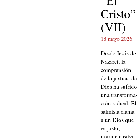
“El
Cristo”
(VII)
18 mayo 2026
Des­de Jesús de
Nazaret, la
com­pren­sión
de la jus­ti­cia de
Dios ha sufri­do
una trans­for­ma­
ción rad­i­cal. El
salmista cla­ma
a un Dios que
es jus­to,
porque cas­ti­ga