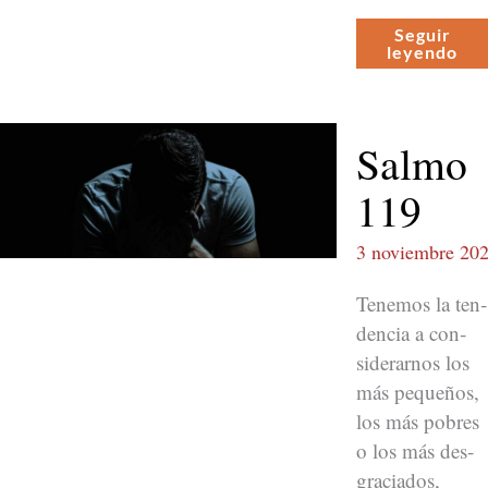
Seguir
leyen­do
Salmo
119
3 noviembre 20
Ten­emos la ten­
den­cia a con­
sid­er­arnos los
más pequeños,
los más pobres
o los más des­
gra­ci­a­dos,