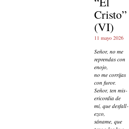
“El
Cristo”
(VI)
11 mayo 2026
Señor, no me
repren­das con
eno­jo,
no me cor­ri­jas
con furor.
Señor, ten mis­
eri­cor­dia de
mí, que des­fall­
ez­co,
sáname, que