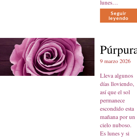
lunes…
Seguir
leyen­do
Púrpur
9 marzo 2026
Lle­va algunos
días llovien­do,
así que el sol
per­manece
escon­di­do esta
mañana por un
cielo nuboso.
Es lunes y si