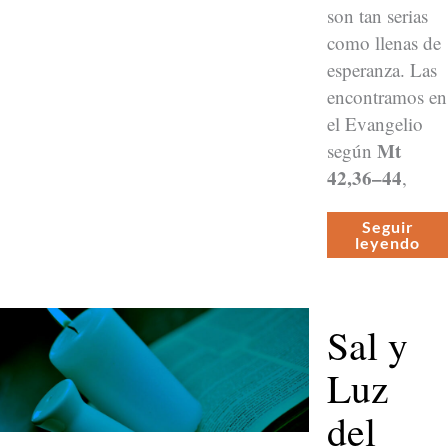
son tan serias
como llenas de
esper­an­za. Las
encon­tramos en
el Evan­ge­lio
Mt
según
42,36–44
,
Seguir
leyen­do
Sal y
Luz
del