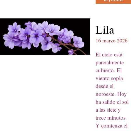
Lila
16 marzo 2026
El cielo está
par­cial­mente
cubier­to. El
vien­to sopla
des­de el
noroeste. Hoy
ha sali­do el sol
a las siete y
trece min­u­tos.
Y comien­za el