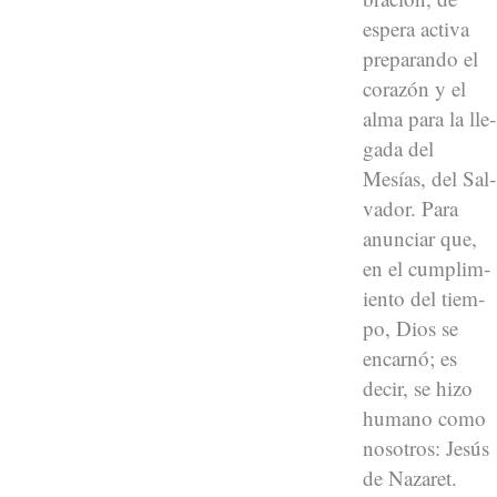
espera acti­va
preparan­do el
corazón y el
alma para la lle­
ga­da del
Mesías, del Sal­
vador. Para
anun­ciar que,
en el cumplim­
ien­to del tiem­
po, Dios se
encar­nó; es
decir, se hizo
humano como
nosotros: Jesús
de Nazaret.