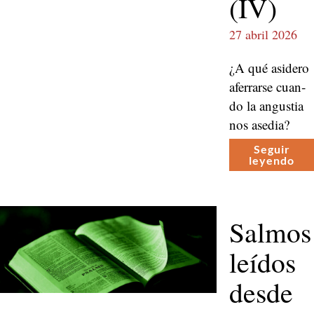
(IV)
27 abril 2026
¿A qué asidero
afer­rarse cuan­
do la angus­tia
nos ase­dia?
Seguir
leyen­do
Salmos
leídos
desde