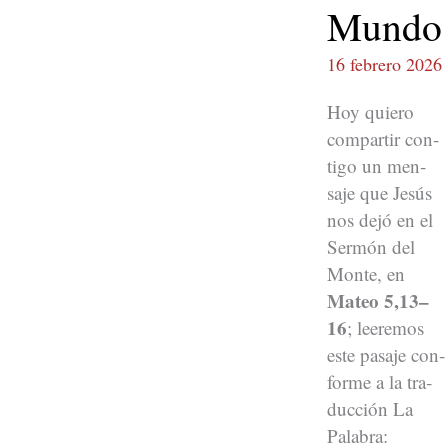
Mundo
16 febrero 2026
Hoy quiero
com­par­tir con­
ti­go un men­
saje que Jesús
nos dejó en el
Ser­món del
Monte, en
Mateo 5,13–
16
; leer­e­mos
este pasaje con­
forme a la tra­
duc­ción La
Pal­abra: