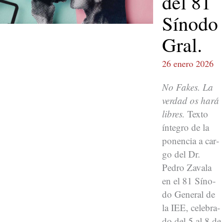
del 81
Sínodo
Gral.
26 enero 2026
No Fakes. La
ver­dad os hará
libres.
Tex­to
ínte­gro de la
ponen­cia a car­
go del Dr.
Pedro Zavala
en el 81 Sín­o­
do Gen­er­al de
la IEE, cel­e­bra­
do del 5 al 8 de