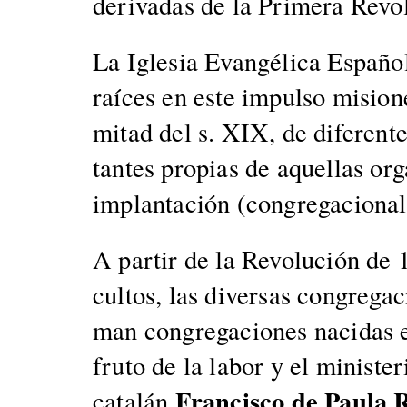
derivadas de la Primera Rev­olu
La Igle­sia Evangéli­ca Españo
raíces en este impul­so misione
mitad del s. XIX, de difer­ente
tantes propias de aque­l­las or
implantación (con­gre­ga­cional­i
A par­tir de la Rev­olu­ción de 
cul­tos, las diver­sas con­gre­ga
man con­gre­ga­ciones naci­das 
fru­to de la labor y el min­is­te
Fran­cis­co de Paula 
catalán