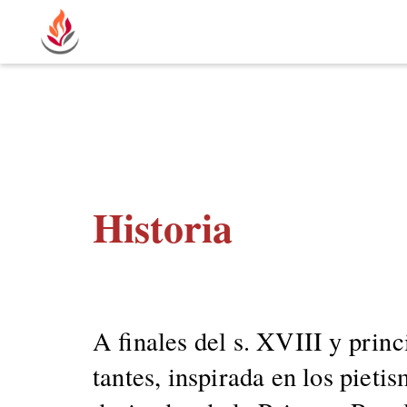
Historia
A finales del s. XVIII y prin­c
tantes, inspi­ra­da en los pieti