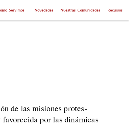
ómo Servimos
Novedades
Nuestras Comunidades
Recursos
sión de las misiones protes­
y favore­ci­da por las dinámi­cas