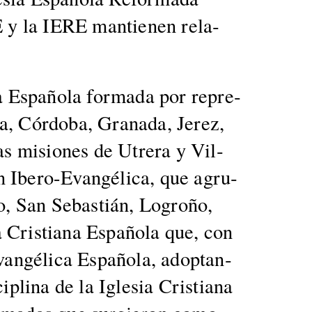
EE y la IERE mantienen rela­
 Españo­la for­ma­da por rep­re­
, Cór­do­ba, Grana­da, Jerez,
las misiones de Utr­era y Vil­
ión Ibero-Evangéli­ca, que agru­
­bao, San Sebastián, Logroño,
 Cris­tiana Españo­la que, con
vangéli­ca Españo­la, adop­tan­
i­plina de la Igle­sia Cris­tiana