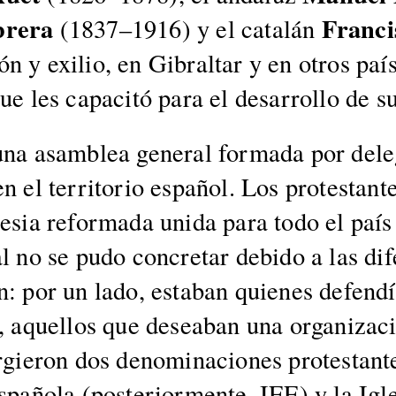
r­era
Fran­ci
(1837–1916) y el catalán
n y exilio, en Gibral­tar y en otros país­
ue les capac­itó para el desar­rol­lo de su 
a asam­blea gen­er­al for­ma­da por del­e­g
n el ter­ri­to­rio español. Los protes­ta
le­sia refor­ma­da uni­da para todo el país
l no se pudo conc­re­tar debido a las difer
n: por un lado, esta­ban quienes defendían
o, aque­l­los que desea­ban una orga­ni­zac
rgieron dos denom­i­na­ciones protes­tant
spaño­la (pos­te­ri­or­mente, IEE) y la Igl