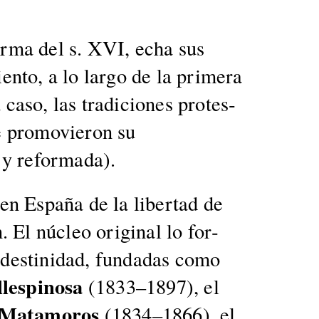
or­ma del s. XVI, echa sus
en­to, a lo largo de la primera
 caso, las tradi­ciones protes­
ue pro­movieron su
 y refor­ma­da).
 en España de la lib­er­tad de
n. El núcleo orig­i­nal lo for­
n­des­tinidad, fun­dadas como
le­spinosa
(1833–1897), el
Mata­moros
(1834–1866), el