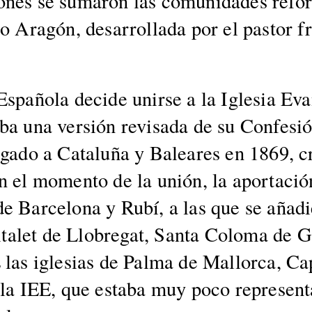
­ciones se sumaron las comu­nidades ref
to Aragón, desar­rol­la­da por el pas­tor 
spaño­la decide unirse a la Igle­sia Eva
­ba una ver­sión revisa­da de su Con­fe­s
e­ga­do a Cataluña y Balear­es en 1869, 
En el momen­to de la unión, la aportaci
e Barcelona y Rubí, a las que se añadier
talet de Llo­bre­gat, San­ta Colo­ma de G
 las igle­sias de Pal­ma de Mal­lor­ca, Ca
a IEE, que esta­ba muy poco rep­re­sen­t