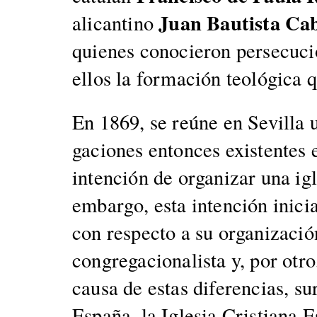
Juan Bautista Cab
ali­can­ti­no
quienes conocieron per­se­cu­ció
ellos la for­ma­ción teológ­i­ca q
En 1869, se reúne en Sevil­la un
ga­ciones entonces exis­tentes e
inten­ción de orga­ni­zar una ig
embar­go, esta inten­ción ini­cia
con respec­to a su orga­ni­zació
con­gre­ga­cional­ista y, por otr
causa de estas difer­en­cias, su
España, la Igle­sia Cris­tiana E