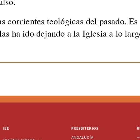
l­so.
 cor­ri­entes teológ­i­cas del pasa­do. Es
s ha ido dejan­do a la Igle­sia a lo largo 
IEE
PRESBITERIOS
R
ANDALUCÍA
—