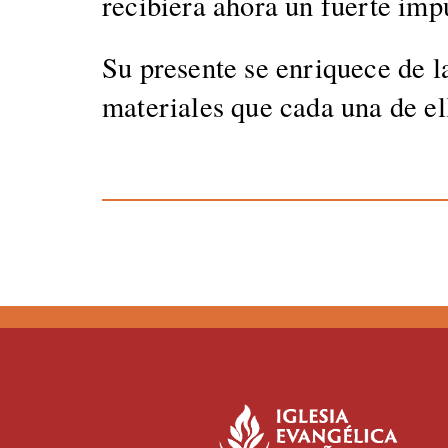
reci­biera aho­ra un fuerte impu
Su pre­sente se enriquece de las
mate­ri­ales que cada una de ella