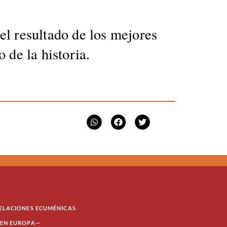
 el resul­ta­do de los mejores
de la his­to­ria.
ELACIONES ECUMÉNICAS
EN EUROPA—