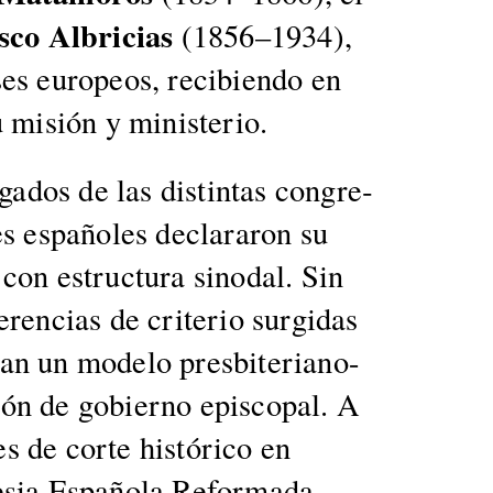
s­co Albri­cias
(1856–1934),
es europeos, reci­bi­en­do en
mis­ión y min­is­te­rio.
a­dos de las dis­tin­tas con­gre­
ntes españoles declararon su
 con estruc­tura sin­odal. Sin
­en­cias de cri­te­rio surgi­das
 un mod­e­lo pres­bi­te­ri­ano-
ión de gob­ier­no epis­co­pal. A
es de corte históri­co en
e­sia Españo­la Refor­ma­da