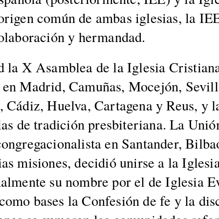
 ori­gen común de ambas igle­sias, la I
olab­o­ración y her­man­dad.
 la X Asam­blea de la Igle­sia Cris­tiana
 en Madrid, Camuñas, Moce­jón, Sevil­la
, Cádiz, Huel­va, Carta­ge­na y Reus, y 
las de tradi­ción pres­bi­te­ri­ana. La Un
con­gre­ga­cional­ista en San­tander, Bil
as misiones, decidió unirse a la Igle­sia
n­al­mente su nom­bre por el de Igle­sia E
como bases la Con­fe­sión de fe y la dis­c