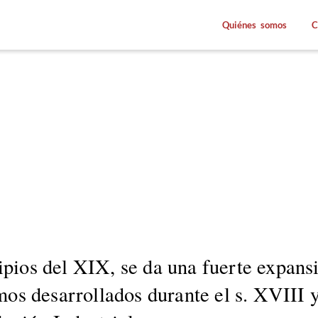
Quiénes somos
C
i­p­ios del XIX, se da una fuerte expan­
smos desar­rol­la­dos durante el s. XVIII 