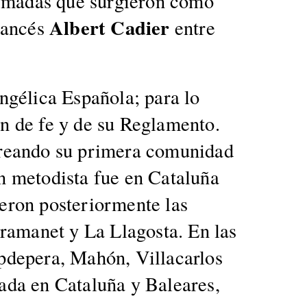
or­madas que surgieron como
Albert Cadier
francés
entre
ngéli­ca Españo­la; para lo
ión de fe y de su Reglamen­to.
cre­an­do su primera comu­nidad
ón metodista fue en Cataluña
on pos­te­ri­or­mente las
ra­manet y La Llagos­ta. En las
pde­pera, Mahón, Vil­lacar­los
a­da en Cataluña y Balear­es,