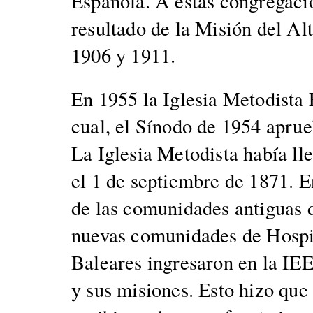
Españo­la. A estas con­gre­ga
resul­ta­do de la Mis­ión del Al
1906 y 1911.
En 1955 la Igle­sia Metodista E
cual, el Sín­o­do de 1954 aprue
La Igle­sia Metodista había ll
el 1 de sep­tiem­bre de 1871. 
de las comu­nidades antiguas d
nuevas comu­nidades de Hos­pi­
Balear­es ingre­saron en la IEE
y sus misiones. Esto hizo que l