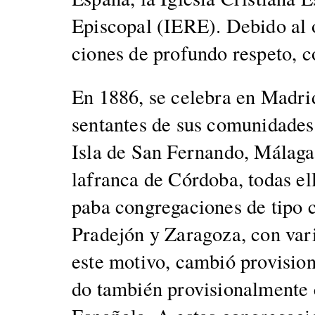
Epis­co­pal (IERE). Debido al
ciones de pro­fun­do respeto, c
En 1886, se cel­e­bra en Madrid
sen­tantes de sus comu­nidades
Isla de San Fer­nan­do, Mála­ga
lafran­ca de Cór­do­ba, todas el
pa­ba con­gre­ga­ciones de tipo 
Prade­jón y Zaragoza, con vari
este moti­vo, cam­bió pro­vi­sio
do tam­bién pro­vi­sion­al­mente 