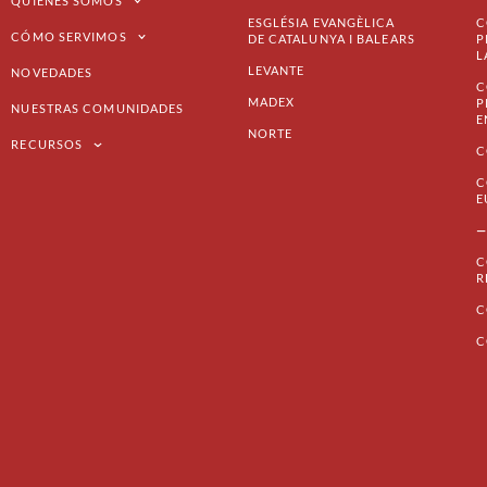
QUIÉNES SOMOS
ESGLÉSIA EVANGÈLICA
C
CÓMO SERVIMOS
DE CATALUNYA I BALEARS
P
L
LEVANTE
NOVEDADES
C
MADEX
P
NUESTRAS COMUNIDADES
E
NORTE
RECURSOS
C
C
E
—
C
R
C
C