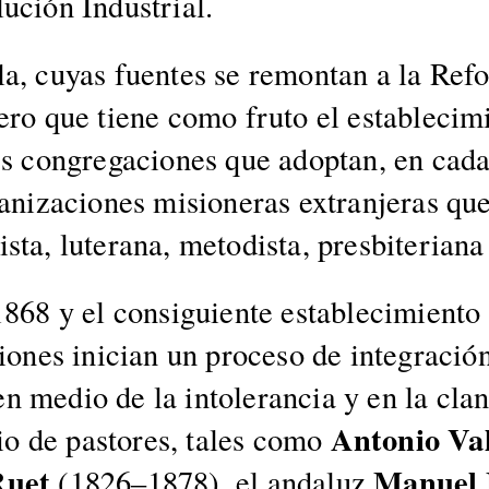
­ción Indus­tri­al.
­la, cuyas fuentes se remon­tan a la Ref
ro que tiene como fru­to el establec­imi
s con­gre­ga­ciones que adop­tan, en cada
ga­ni­za­ciones mision­eras extran­jeras q
sta, luter­ana, metodista, pres­bi­te­ri­ana
1868 y el con­sigu­iente establec­imien­to
­ciones ini­cian un pro­ce­so de inte­gració
en medio de la intol­er­an­cia y en la cla
Anto­nio Val
­rio de pas­tores, tales como
Ruet
Manuel 
(1826–1878), el andaluz