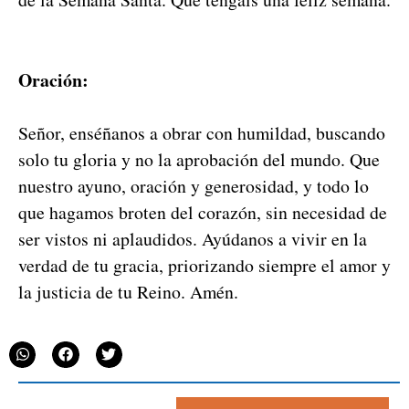
Oración:
Señor, enséñanos a obrar con humil­dad, bus­can­do
solo tu glo­ria y no la aprobación del mun­do. Que
nue­stro ayuno, oración y gen­erosi­dad, y todo lo
que hag­amos broten del corazón, sin necesi­dad de
ser vis­tos ni aplau­di­dos. Ayú­danos a vivir en la
ver­dad de tu gra­cia, pri­or­izan­do siem­pre el amor y
la jus­ti­cia de tu Reino. Amén.