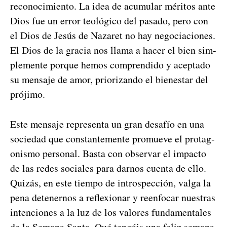
reconocimien­to. La idea de acu­mu­lar méri­tos ante
Dios fue un error teológi­co del pasa­do, pero con
el Dios de Jesús de Nazaret no hay nego­cia­ciones.
El Dios de la gra­cia nos lla­ma a hac­er el bien sim­
ple­mente porque hemos com­pren­di­do y acep­ta­do
su men­saje de amor, pri­or­izan­do el bien­es­tar del
próji­mo.
Este men­saje rep­re­sen­ta un gran desafío en una
sociedad que con­stan­te­mente pro­mueve el pro­tag­
o­nis­mo per­son­al. Bas­ta con obser­var el impacto
de las redes sociales para darnos cuen­ta de ello.
Quizás, en este tiem­po de intro­spec­ción, val­ga la
pena deten­er­nos a reflex­ionar y reen­fo­car nues­tras
inten­ciones a la luz de los val­ores fun­da­men­tales
de la Sem­ana San­ta. Qué tengáis una feliz sem­ana.