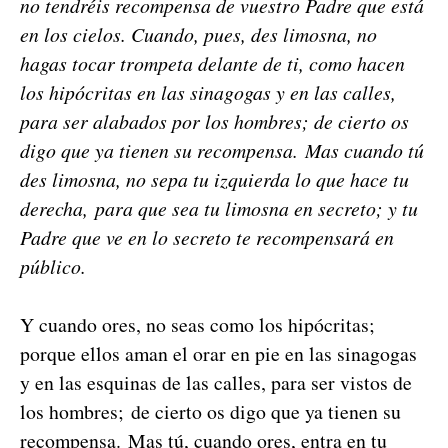
no ten­dréis rec­om­pen­sa de vue­stro Padre que está
en los cie­los. Cuan­do, pues, des limosna, no
hagas tocar trompe­ta delante de ti, como hacen
los hipócritas en las sin­a­gogas y en las calles,
para ser alaba­dos por los hom­bres; de cier­to os
digo que ya tienen su rec­om­pen­sa. Mas cuan­do tú
des limosna, no sepa tu izquier­da lo que hace tu
derecha, para que sea tu limosna en secre­to; y tu
Padre que ve en lo secre­to te rec­om­pen­sará en
públi­co.
Y cuan­do ores, no seas como los hipócritas;
porque ellos aman el orar en pie en las sin­a­gogas
y en las esquinas de las calles, para ser vis­tos de
los hom­bres; de cier­to os digo que ya tienen su
rec­om­pen­sa. Mas tú, cuan­do ores, entra en tu