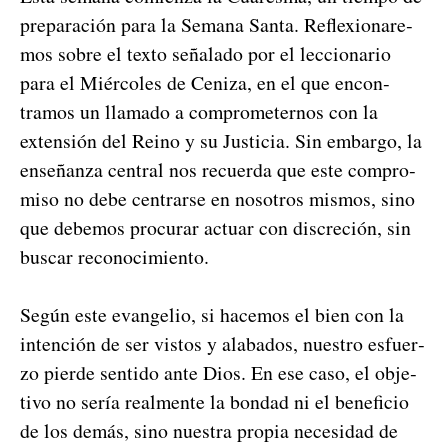
preparación para la Sem­ana San­ta. Reflex­ionare­
mos sobre el tex­to señal­a­do por el lec­cionario
para el Miér­coles de Ceniza, en el que encon­
tramos un lla­ma­do a com­pro­m­e­ter­nos con la
exten­sión del Reino y su Jus­ti­cia. Sin embar­go, la
enseñan­za cen­tral nos recuer­da que este com­pro­
miso no debe cen­trarse en nosotros mis­mos, sino
que debe­mos procu­rar actu­ar con dis­cre­ción, sin
bus­car reconocimien­to.
Según este evan­ge­lio, si hace­mos el bien con la
inten­ción de ser vis­tos y alaba­dos, nue­stro esfuer­
zo pierde sen­ti­do ante Dios. En ese caso, el obje­
ti­vo no sería real­mente la bon­dad ni el ben­efi­cio
de los demás, sino nues­tra propia necesi­dad de