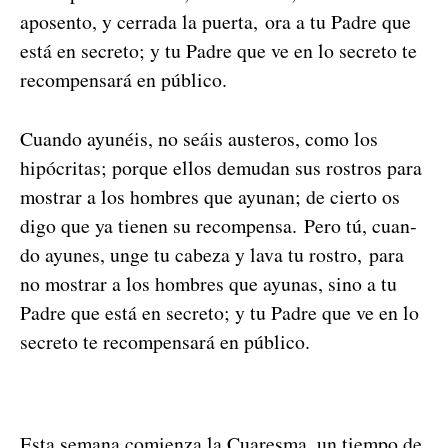
aposen­to, y cer­ra­da la puer­ta, ora a tu Padre que
está en secre­to; y tu Padre que ve en lo secre­to te
rec­om­pen­sará en públi­co.
Cuan­do ayunéis, no seáis aus­teros, como los
hipócritas; porque ellos demu­dan sus ros­tros para
mostrar a los hom­bres que ayu­nan; de cier­to os
digo que ya tienen su rec­om­pen­sa. Pero tú, cuan­
do ayunes, unge tu cabeza y lava tu ros­tro, para
no mostrar a los hom­bres que ayu­nas, sino a tu
Padre que está en secre­to; y tu Padre que ve en lo
secre­to te rec­om­pen­sará en públi­co.
Esta sem­ana comien­za la Cuares­ma, un tiem­po de