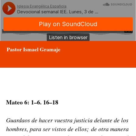
Pastor Ismael Gramaje
Mateo 6: 1–6. 16–18
Guardaos de hac­er vues­tra jus­ti­cia delante de los
hom­bres, para ser vis­tos de ellos; de otra man­era