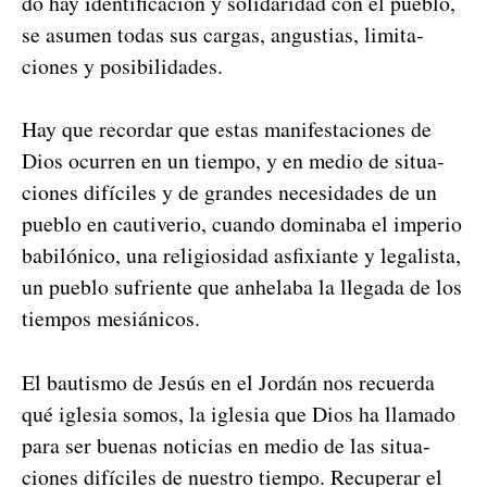
do hay iden­ti­fi­cación y sol­i­dari­dad con el pueblo,
se asumen todas sus car­gas, angus­tias, lim­ita­
ciones y posi­bil­i­dades.
Hay que recor­dar que estas man­i­festa­ciones de
Dios ocur­ren en un tiem­po, y en medio de situa­
ciones difí­ciles y de grandes necesi­dades de un
pueblo en cau­tive­rio, cuan­do dom­ina­ba el impe­rio
babilóni­co, una reli­giosi­dad asfixi­ante y legal­ista,
un pueblo sufri­ente que anhela­ba la lle­ga­da de los
tiem­pos mesiáni­cos.
El bautismo de Jesús en el Jordán nos recuer­da
qué igle­sia somos, la igle­sia que Dios ha lla­ma­do
para ser bue­nas noti­cias en medio de las situa­
ciones difí­ciles de nue­stro tiem­po. Recu­per­ar el