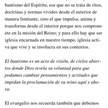
bautismo del Espíritu, ese que no se tra­ta de ritos,
doc­tri­nas y nor­mas vivi­dos des­de el exte­ri­or de
man­era lim­i­tante, sino el que impul­sa, ani­ma y
trans­for­ma des­de el inte­ri­or porque nos com­pro­m­
ete en la mis­ión del Reino; y para ello hay que ser
igle­sia encar­na­da en nue­stro tiem­po, igle­sia acti­
va que vive y se involu­cra en sus con­tex­tos.
El bautismo es un acto de visión, de cie­los abier­
tos donde Dios rev­ela su vol­un­tad para que
podamos cam­biar pen­samien­tos y acti­tudes que
imp­i­dan la procla­mación de su reino aquí y aho­
ra.
El evan­ge­lio nos recuer­da tam­bién que debe­mos