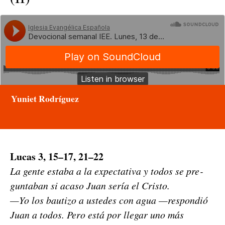
Yuniet Rodríguez
Lucas 3, 15–17, 21–22
La gente esta­ba a la expec­ta­ti­va y todos se pre­
gunt­a­ban si aca­so Juan sería el Cristo.
—Yo los bau­ti­zo a ust­edes con agua —respondió
Juan a todos. Pero está por lle­gar uno más