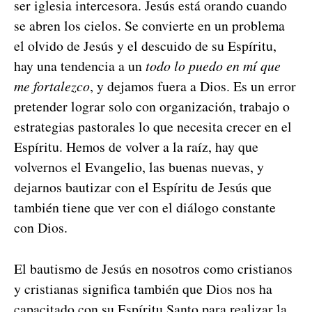
ser igle­sia inter­ce­so­ra. Jesús está oran­do cuan­do
se abren los cie­los. Se con­vierte en un prob­le­ma
el olvi­do de Jesús y el des­cui­do de su Espíritu,
hay una ten­den­cia a un
todo lo puedo en mí que
me for­t­alez­co
, y dejamos fuera a Dios. Es un error
pre­tender lograr solo con orga­ni­zación, tra­ba­jo o
estrate­gias pas­torales lo que nece­si­ta cre­cer en el
Espíritu. Hemos de volver a la raíz, hay que
volver­nos el Evan­ge­lio, las bue­nas nuevas, y
dejarnos bau­ti­zar con el Espíritu de Jesús que
tam­bién tiene que ver con el diál­o­go con­stante
con Dios.
El bautismo de Jesús en nosotros como cris­tianos
y cris­tianas sig­nifi­ca tam­bién que Dios nos ha
capac­i­ta­do con su Espíritu San­to para realizar la