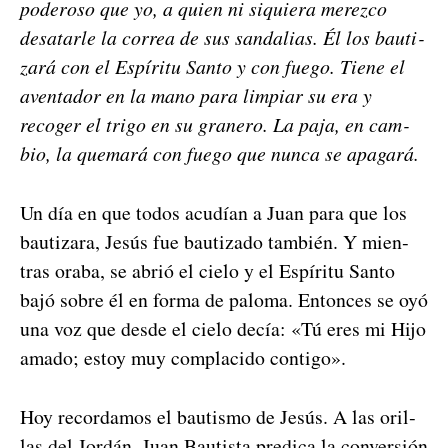
poderoso que yo, a quien ni siquiera merez­co
desa­tar­le la cor­rea de sus san­dalias. Él los bau­ti­
zará con el Espíritu San­to y con fuego. Tiene el
aven­ta­dor en la mano para limpiar su era y
recoger el tri­go en su granero. La paja, en cam­
bio, la que­mará con fuego que nun­ca se apa­gará.
Un día en que todos acud­ían a Juan para que los
bau­ti­zara, Jesús fue bau­ti­za­do tam­bién. Y mien­
tras ora­ba, se abrió el cielo y el Espíritu San­to
bajó sobre él en for­ma de palo­ma. Entonces se oyó
una voz que des­de el cielo decía: «Tú eres mi Hijo
ama­do; estoy muy com­placido con­ti­go».
Hoy recor­damos el bautismo de Jesús. A las oril­
las del Jordán, Juan Bautista pred­i­ca la con­ver­sión