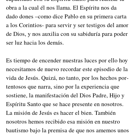
obra a la cual él nos lla­ma. El Espíritu nos da
dado dones –como dice Pablo en su primera car­ta
a los Cor­in­tios- para servir y ser tes­ti­gos del amor
de Dios, y nos aux­il­ia con su sabiduría para poder
ser luz hacia los demás.
Es tiem­po de encen­der nues­tras luces por ello hoy
nece­si­ta­mos de nue­vo recor­dar este episo­dio de la
vida de Jesús. Quizá, no tan­to, por los hechos por­
ten­tosos que nar­ra, sino por la expe­ri­en­cia que
sostiene, la man­i­festación del Dios Padre, Hijo y
Espíritu San­to que se hace pre­sente en nosotros.
La mis­ión de Jesús es hac­er el bien. Tam­bién
nosotros hemos recibido esa mis­ión en nue­stro
bautismo bajo la premisa de que nos amem­os unos