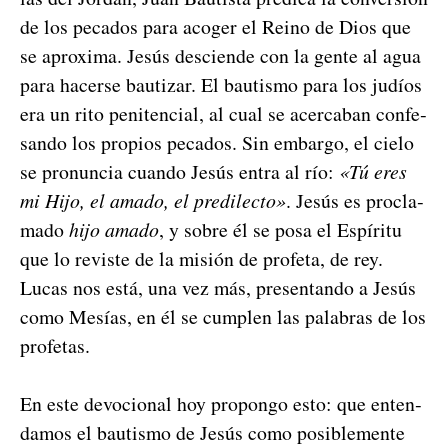
de los peca­dos para acoger el Reino de Dios que
se aprox­i­ma. Jesús desciende con la gente al agua
para hac­erse bau­ti­zar. El bautismo para los judíos
era un rito pen­i­ten­cial, al cual se acer­ca­ban con­fe­
san­do los pro­pios peca­dos. Sin embar­go, el cielo
se pro­nun­cia cuan­do Jesús entra al río:
«Tú eres
mi Hijo, el ama­do, el predilec­to»
. Jesús es procla­
ma­do
hijo ama­do
, y sobre él se posa el Espíritu
que lo reviste de la mis­ión de pro­fe­ta, de rey.
Lucas nos está, una vez más, pre­sen­tan­do a Jesús
como Mesías, en él se cumplen las pal­abras de los
pro­fe­tas.
En este devo­cional hoy pro­pon­go esto: que enten­
damos el bautismo de Jesús como posi­ble­mente