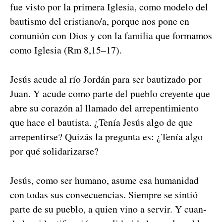
fue vis­to por la primera Igle­sia, como mod­e­lo del
bautismo del cristiano/a, porque nos pone en
comu­nión con Dios y con la famil­ia que for­mamos
como Igle­sia (Rm 8,15–17).
Jesús acude al río Jordán para ser bau­ti­za­do por
Juan. Y acude como parte del pueblo creyente que
abre su corazón al lla­ma­do del arrepen­timien­to
que hace el bautista. ¿Tenía Jesús algo de que
arrepen­tirse? Quizás la pre­gun­ta es: ¿Tenía algo
por qué sol­i­darizarse?
Jesús, como ser humano, asume esa humanidad
con todas sus con­se­cuen­cias. Siem­pre se sin­tió
parte de su pueblo, a quien vino a servir. Y cuan­